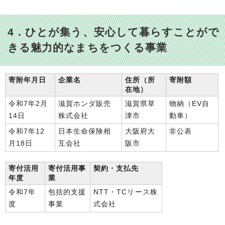
4．ひとが集う、安心して暮らすことがで
きる魅力的なまちをつくる事業
寄附年月日
企業名
住所（所
寄附額
在地）
令和7年2月
滋賀ホンダ販売
滋賀県草
物納（EV自
14日
株式会社
津市
動車）
令和7年12
日本生命保険相
大阪府大
非公表
月18日
互会社
阪市
寄付活用
寄付活用事
契約・支払先
年度
業
令和7年
包括的支援
NTT・TCリース株
度
事業
式会社