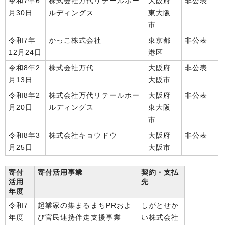
令和7年6
株式会社万代リテールホー
大阪府
非公表
月30日
ルディングス
東大阪
市
令和7年
かっこ株式会社
東京都
非公表
12月24日
港区
令和8年2
株式会社万代
大阪府
非公表
月13日
大阪市
令和8年2
株式会社万代リテールホー
大阪府
非公表
月20日
ルディングス
東大阪
市
令和8年3
株式会社キョウドウ
大阪府
非公表
月25日
大阪市
寄付
寄付活用事業
契約・支払
活用
先
年度
令和7
起業家の集まるまちPRおよ
しがとせか
年度
び官民連携伴走支援事業
い株式会社