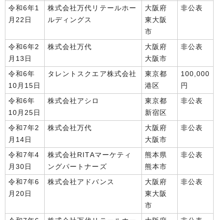
令和6年1
株式会社万代リテールホー
大阪府
非公表
月22日
ルディングス
東大阪
市
令和6年2
株式会社万代
大阪府
非公表
月13日
大阪市
令和6年
タレントスクエア株式会社
東京都
100,000
10月15日
港区
円
令和6年
株式会社アシロ
東京都
非公表
10月25日
新宿区
令和7年2
株式会社万代
大阪府
非公表
月14日
大阪市
令和7年4
株式会社RITAマーケティ
熊本県
非公表
月30日
ングパートナーズ
熊本市
令和7年6
株式会社アドバンス
大阪府
非公表
月20日
東大阪
市