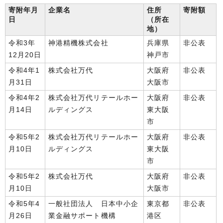
寄附年月
企業名
住所
寄附額
日
（所在
地）
令和3年
神港精機株式会社
兵庫県
非公表
12月20日
神戸市
令和4年1
株式会社万代
大阪府
非公表
月31日
大阪市
令和4年2
株式会社万代リテールホー
大阪府
非公表
月14日
ルディングス
東大阪
市
令和5年2
株式会社万代リテールホー
大阪府
非公表
月10日
ルディングス
東大阪
市
令和5年2
株式会社万代
大阪府
非公表
月10日
大阪市
令和5年4
一般社団法人 日本中小企
東京都
非公表
月26日
業金融サポート機構
港区