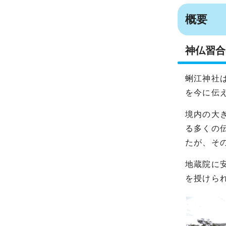
概要
神仏習合
蜊江神社
を今に伝
境内の大
る多くの
たが、そ
地蔵院に安
を授けら