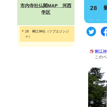
市内寺社仏閣MAP 河西
28
学区
28 蜊江神社（ツブエジンジ
ャ）
蜊江神社
この