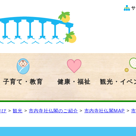
サ
子育て・教育
健康・福祉
観光・イベ
学び
>
観光
>
市内寺社仏閣のご紹介
>
市内寺社仏閣MAP
>
市