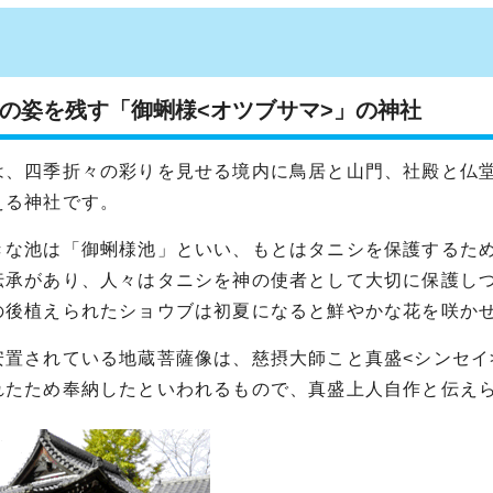
の姿を残す「御蜊様<オツブサマ>」の神社
は、四季折々の彩りを見せる境内に鳥居と山門、社殿と仏
える神社です。
きな池は「御蜊様池」といい、もとはタニシを保護するた
伝承があり、人々はタニシを神の使者として大切に保護し
の後植えられたショウブは初夏になると鮮やかな花を咲か
置されている地蔵菩薩像は、慈摂大師こと真盛<シンセイ>(1
れたため奉納したといわれるもので、真盛上人自作と伝え