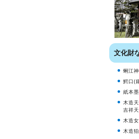
文化財
蜊江神
鰐口(
紙本墨
木造天
吉祥天
木造女
木造狛