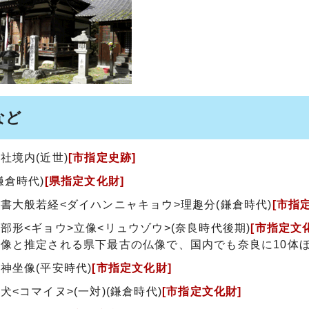
など
社境内(近世)
[市指定史跡]
鎌倉時代)
[県指定文化財]
書大般若経<ダイハンニャキョウ>理趣分(鎌倉時代)
[市指
部形<ギョウ>立像<リュウゾウ>(奈良時代後期)
[市指定文
像と推定される県下最古の仏像で、国内でも奈良に10体
神坐像(平安時代)
[市指定文化財]
犬<コマイヌ>(一対)(鎌倉時代)
[市指定文化財]