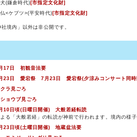
犬(鎌倉時代)
[市指定文化財]
仏<ケブツ>(平安時代)
[市指定文化財]
神社境内」以外は非公開です。
月17日 初観音法要
月23日 愛宕祭 7月23日 愛宕祭(夕涼みコンサート同
サクラ見ごろ
 ショウブ見ごろ
月10日頃(日曜日開催) 大般若経転読
による「大般若経」の転読が神前で行われます。境内の様子
月23日頃(土曜日開催) 地蔵盆法要