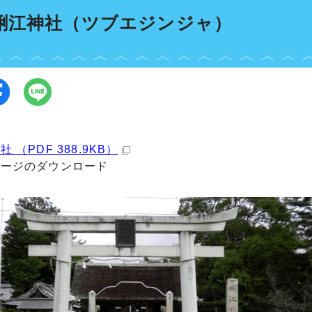
 蜊江神社（ツブエジンジャ）
 （PDF 388.9KB）
ページのダウンロード