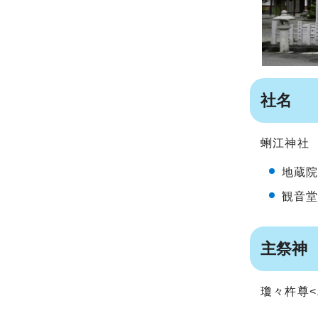
社名
蜊江神社
地蔵院
観音堂
主祭神
瓊々杵尊<