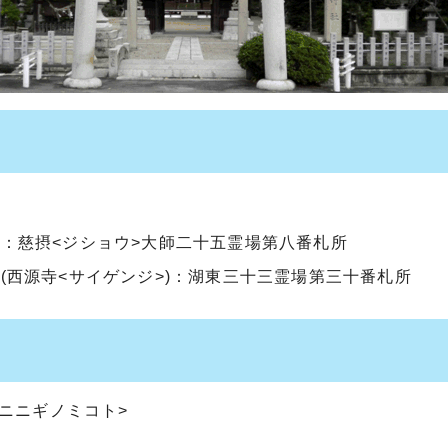
：慈摂<ジショウ>大師二十五霊場第八番札所
(西源寺<サイゲンジ>)：湖東三十三霊場第三十番札所
ニニギノミコト>