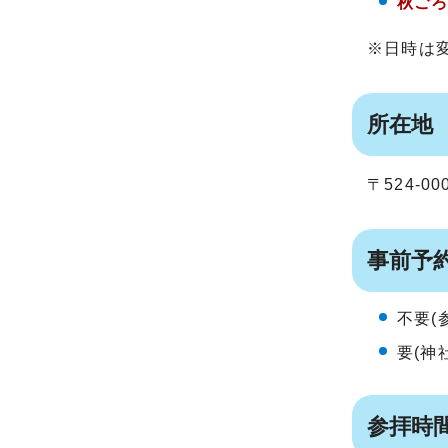
秋ご
※日時は
所在地
〒524-
事前予
不要(
要(神
参拝時