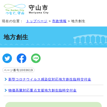
守山市
Moriyama City
現在の位置：
トップページ
>
市政情報
> 地方創生
地方創生
ページ番号1003619
新型コロナウイルス感染症対応地方創生臨時交付金
物価高騰対応重点支援地方創生臨時交付金