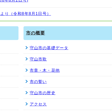
8年8月1日号)
より（令和8年8月1日号）
市の概要
守山市の基礎データ
守山市歌
市章・木・花他
市の誓い
守山市の歴史
アクセス