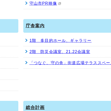
守山市PR映像
庁舎案内
1階 多目的ホール、ギャラリー
2階 防災会議室、21.22会議室
「つなぐ、守の舎」街道広場テラススペー
総合計画