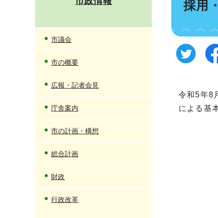
市政情報
採用
市議会
市の概要
広報・記者会見
令和5年
庁舎案内
による基
市の計画・構想
総合計画
財政
行政改革