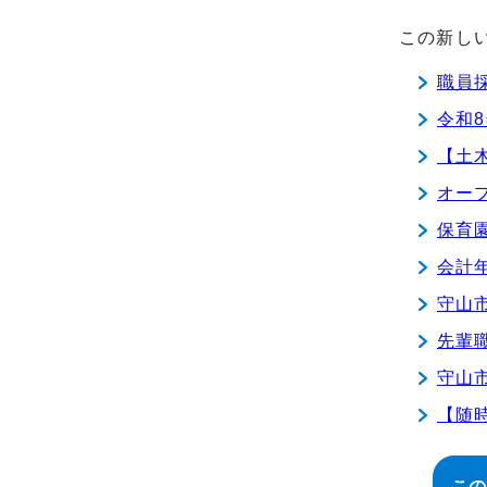
この新し
職員
令和
【土
オー
保育
会計
守山
先輩
守山
【随
この