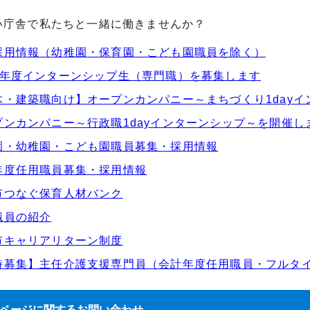
い庁舎で私たちと一緒に働きませんか？
採用情報（幼稚園・保育園・こども園職員を除く）
8年度インターンシップ生（専門職）を募集します
木・建築職向け】オープンカンパニー～まちづくり1day
プンカンパニー～行政職1dayインターンシップ～を開催し
園・幼稚園・こども園職員募集・採用情報
年度任用職員募集・採用情報
市つなぐ保育人材バンク
職員の紹介
市キャリアリターン制度
時募集】主任介護支援専門員（会計年度任用職員・フルタ
ページに関する
お問い合わせ