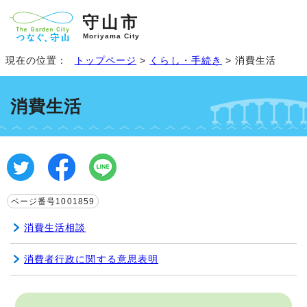
守山市
Moriyama City
現在の位置：
トップページ
>
くらし・手続き
> 消費生活
消費生活
ページ番号1001859
消費生活相談
消費者行政に関する意思表明