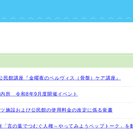
公民館講座『金曜夜のペルヴィス（骨盤）ケア講座』
内所 令和8年9月度開催イベント
ーツ施設および公民館の使用料金の改定に係る覚書
講座「言の葉でつむぐ人権～やってみようペップトーク」を