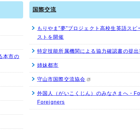
国際交流
もりやま”夢”プロジェクト高校生英語スピ
ストを開催
特定技能所属機関による協力確認書の提出
る本市の
姉妹都市
守山市国際交流協会
外国人（がいこくじん）のみなさまへ・Fo
Foreigners