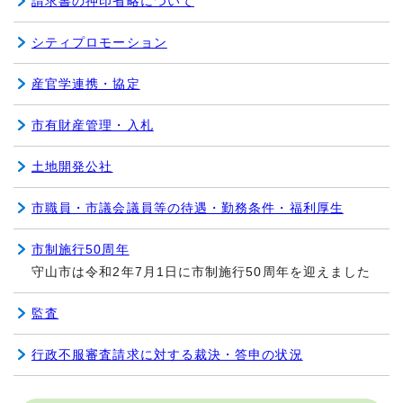
請求書の押印省略について
シティプロモーション
産官学連携・協定
市有財産管理・入札
土地開発公社
市職員・市議会議員等の待遇・勤務条件・福利厚生
市制施行50周年
守山市は令和2年7月1日に市制施行50周年を迎えました
監査
行政不服審査請求に対する裁決・答申の状況