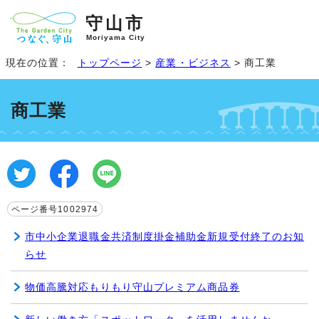
守山市
Moriyama City
現在の位置：
トップページ
>
産業・ビジネス
> 商工業
商工業
ページ番号1002974
市中小企業退職金共済制度掛金補助金新規受付終了のお知
らせ
物価高騰対応もりもり守山プレミアム商品券