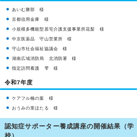
あいむ勝部 様
京都信用金庫 様
小規模多機能型居宅介護支援事業所花梨 様
中京医薬品 守山営業所 様
守山市社会福祉協議会 様
湖南広域消防局 北消防署 様
指定訪問看護 雫 様
令和7年度
ケアフル楠の葉 様
おうみの里ほたる 様
認知症サポーター養成講座の開催結果（学
校）