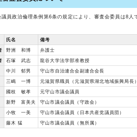
会議員政治倫理条例第6条の規定により、審査会委員は8人
。
氏名
備考
者
野洲 和博
弁護士
者
石塚 武志
龍谷大学法学部准教授
中川 郁男
守山市自治連合会副連合会長
三嶋 一博
元滋賀県職員（元滋賀県湖北地域振興局長
國枝 敏孝
元守山市議会議員
新野 富美夫
守山市議会議員（守政会）
小牧 一美
守山市議会議員（日本共産党議員団）
藤木 猛
守山市議会議員（無所属）