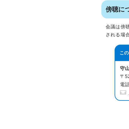
傍聴に
会議は傍
される場
この
守
〒5
電話