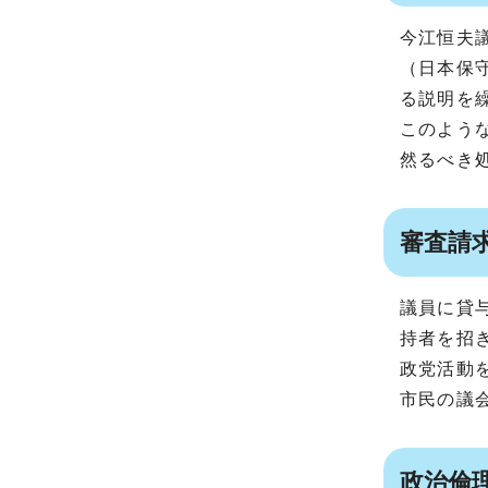
今江恒夫
（日本保
る説明を
このよう
然るべき
審査請
議員に貸
持者を招
政党活動
市民の議
政治倫