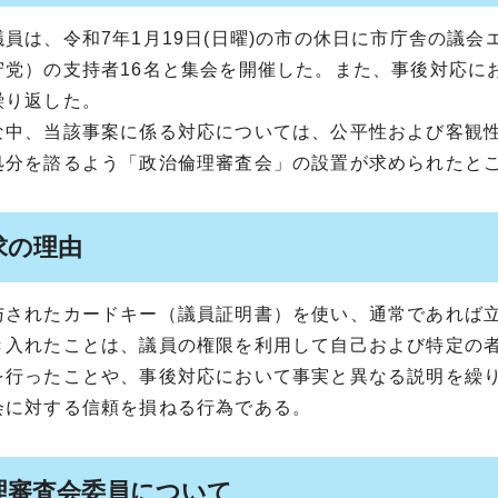
議員は、令和7年1月19日(日曜)の市の休日に市庁舎の議
守党）の支持者16名と集会を開催した。また、事後対応に
繰り返した。
な中、当該事案に係る対応については、公平性および客観
処分を諮るよう「政治倫理審査会」の設置が求められたと
求の理由
与されたカードキー（議員証明書）を使い、通常であれば
き入れたことは、議員の権限を利用して自己および特定の
を行ったことや、事後対応において事実と異なる説明を繰
会に対する信頼を損ねる行為である。
理審査会委員について