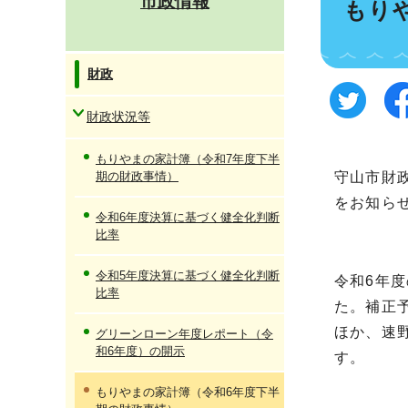
市政情報
もり
財政
財政状況等
もりやまの家計簿（令和7年度下半
期の財政事情）
守山市財
をお知ら
令和6年度決算に基づく健全化判断
比率
令和5年度決算に基づく健全化判断
令和6年度
比率
た。補正
ほか、速
グリーンローン年度レポート（令
和6年度）の開示
す。
もりやまの家計簿（令和6年度下半