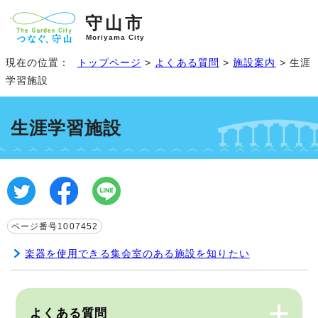
守山市
Moriyama City
現在の位置：
トップページ
>
よくある質問
>
施設案内
> 生涯
学習施設
生涯学習施設
ページ番号1007452
楽器を使用できる集会室のある施設を知りたい
よくある質問