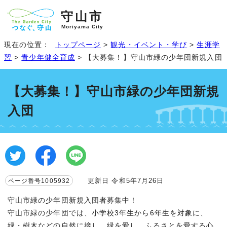
守山市
Moriyama City
現在の位置：
トップページ
>
観光・イベント・学び
>
生涯学
習
>
青少年健全育成
> 【大募集！】守山市緑の少年団新規入団
【大募集！】守山市緑の少年団新規
入団
更新日 令和5年7月26日
ページ番号1005932
守山市緑の少年団新規入団者募集中！
守山市緑の少年団では、小学校3年生から6年生を対象に、
緑・樹木などの自然に接し、緑を愛し、ふるさとを愛する心