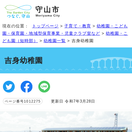
守山市
Moriyama City
現在の位置：
トップページ
>
子育て・教育
>
幼稚園・こども
園・保育園・地域型保育事業・児童クラブ室など
>
幼稚園・こ
ども園（短時部）
>
幼稚園一覧
> 吉身幼稚園
吉身幼稚園
更新日 令和7年3月28日
ページ番号1012275