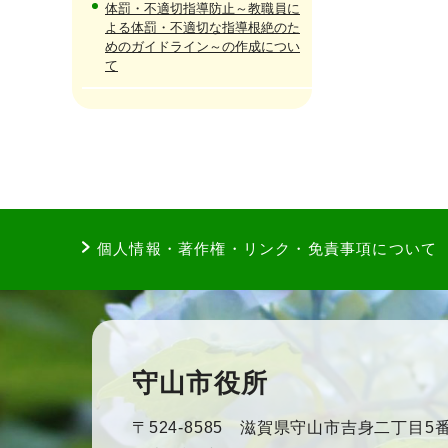
体罰・不適切指導防止～教職員に
よる体罰・不適切な指導根絶のた
めのガイドライン～の作成につい
て
個人情報・著作権・リンク・免責事項について
守山市役所
〒524-8585 滋賀県守山市吉身二丁目5番