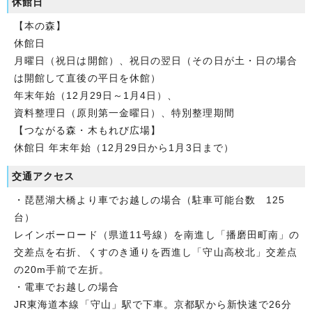
休館日
【本の森】
休館日
月曜日（祝日は開館）、祝日の翌日（その日が土・日の場合
は開館して直後の平日を休館）
年末年始（12月29日～1月4日）、
資料整理日（原則第一金曜日）、特別整理期間
【つながる森・木もれび広場】
休館日 年末年始（12月29日から1月3日まで）
交通アクセス
・琵琶湖大橋より車でお越しの場合（駐車可能台数 125
台）
レインボーロード（県道11号線）を南進し「播磨田町南」の
交差点を右折、くすのき通りを西進し「守山高校北」交差点
の20m手前で左折。
・電車でお越しの場合
JR東海道本線「守山」駅で下車。京都駅から新快速で26分