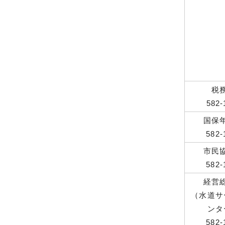
税
582-
国保
582-
市民
582-
経営
（水道サ
ンタ
582-