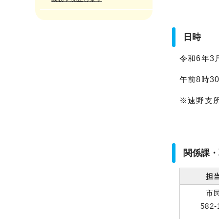
日時
令和6年3
午前8時3
※速野支
関係課・
担
市
582-