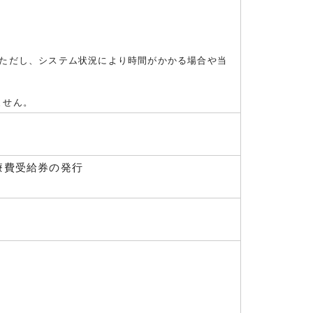
）
（ただし、システム状況により時間がかかる場合や当
ません。
療費受給券の発行
）