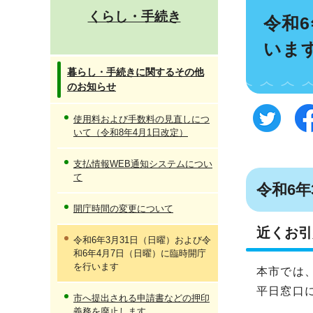
くらし・手続き
令和
いま
暮らし・手続きに関するその他
のお知らせ
使用料および手数料の見直しにつ
いて（令和8年4月1日改定）
支払情報WEB通知システムについ
て
令和6
開庁時間の変更について
近くお引
令和6年3月31日（日曜）および令
和6年4月7日（日曜）に臨時開庁
を行います
本市では
平日窓口
市へ提出される申請書などの押印
義務を廃止します