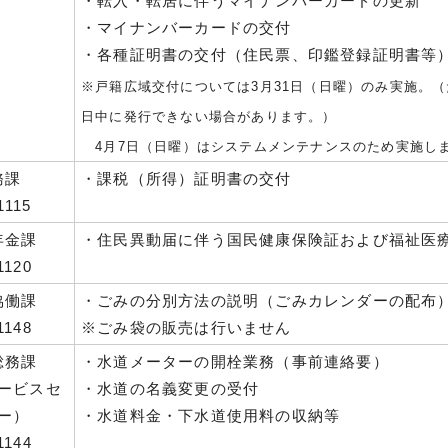
・転入・転居に伴うマイナンバーカードの更新
・マイナンバーカードの交付
・各種証明書の交付（住民票、印鑑登録証明書等
※戸籍広域交付については3月31日（日曜）のみ実施。
日中に発行できない場合があります。）
4月7日（日曜）はシステムメンテナンスのため実施し
務課
・課税（所得）証明書の交付
1115
年金課
・住民異動届に伴う国民健康保険証および福祉医
1120
協働課
・ごみの分別方法の説明（ごみカレンダーの配布
1148
※ごみ袋の販売は行いません
総務課
・水道メーターの開栓業務（事前連絡要）
ービスセ
・水道の名義変更の受付
ー）
・水道料金・下水道使用料の収納等
1144