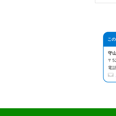
この
守
〒5
電話