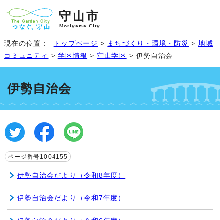
守山市
Moriyama City
現在の位置：
トップページ
>
まちづくり・環境・防災
>
地域
コミュニティ
>
学区情報
>
守山学区
> 伊勢自治会
伊勢自治会
ページ番号1004155
伊勢自治会だより（令和8年度）
伊勢自治会だより（令和7年度）