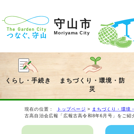
守山市
Moriyama City
くらし・手続き
まちづくり・環境・防
災
現在の位置：
トップページ
>
まちづくり・環境
古高自治会広報「広報古高令和8年6月号」をご紹