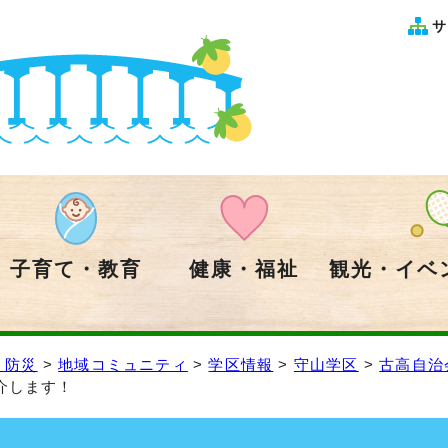
サ
子育て・教育
健康・福祉
観光・イベ
・防災
>
地域コミュニティ
>
学区情報
>
守山学区
>
古高自治
介します！