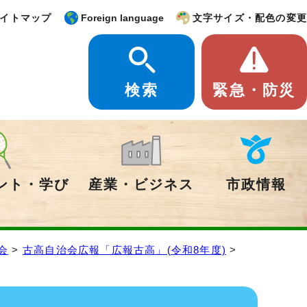
イトマップ
Foreign language
文字サイズ・配色の変更
検索
緊急・防災
ント・学び
産業・ビジネス
市政情報
会
>
古高自治会広報「広報古高」(令和8年度)
>