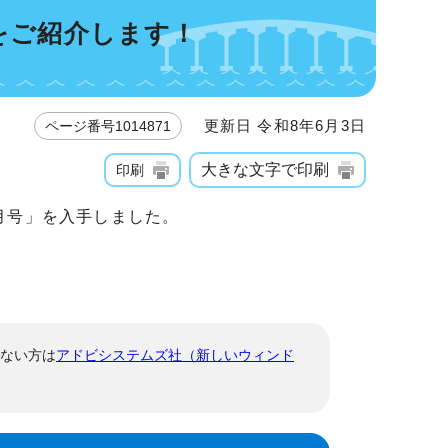
をご紹介します！
更新日 令和8年6月3日
ページ番号1014871
大きな文字で印刷
印刷
月号」を入手しました。
！
でない方は
アドビシステムズ社（新しいウィンド