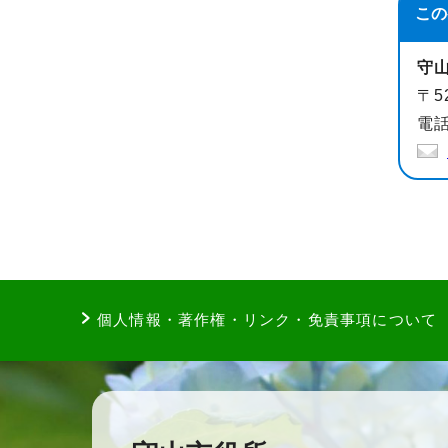
この
守
〒5
電話
個人情報・著作権・リンク・免責事項について