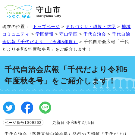
守山市
Moriyama City
現在の位置：
トップページ
>
まちづくり・環境・防災
>
地域
コミュニティ
>
学区情報
>
守山学区
>
千代自治会
>
千代自治
会広報「千代だより」（令和5年度）
> 千代自治会広報「千代
だより令和5年度秋冬号」をご紹介します！
千代自治会広報「千代だより令和5
年度秋冬号」をご紹介します！
更新日 令和6年2月5日
ページ番号1009262
千代自治会（髙野直哉自治会長）発行の広報紙「千代だより