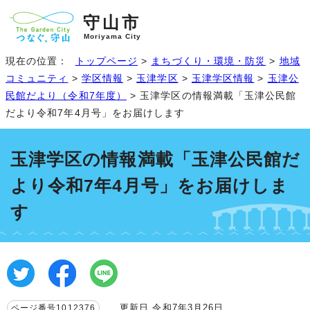
守山市
Moriyama City
現在の位置：
トップページ
>
まちづくり・環境・防災
>
地域
コミュニティ
>
学区情報
>
玉津学区
>
玉津学区情報
>
玉津公
民館だより（令和7年度）
> 玉津学区の情報満載「玉津公民館
だより令和7年4月号」をお届けします
玉津学区の情報満載「玉津公民館だ
より令和7年4月号」をお届けしま
す
更新日 令和7年3月26日
ページ番号1012376