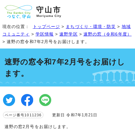
守山市
Moriyama City
現在の位置：
トップページ
>
まちづくり・環境・防災
>
地域
コミュニティ
>
学区情報
>
速野学区
>
速野の窓（令和6年度）
> 速野の窓令和7年2月号をお届けします。
速野の窓令和7年2月号をお届けし
ます。
更新日 令和7年1月21日
ページ番号1011236
速野の窓2月号をお届けします。