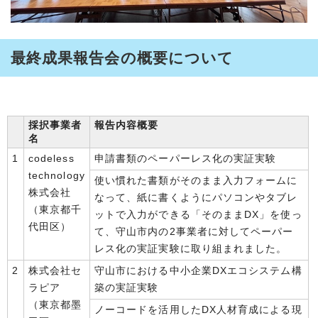
最終成果報告会の概要について
採択事業者
報告内容概要
名
1
codeless
申請書類のペーパーレス化の実証実験
technology
使い慣れた書類がそのまま入力フォームに
株式会社
なって、紙に書くようにパソコンやタブレ
（東京都千
ットで入力ができる「そのままDX」を使っ
代田区）
て、守山市内の2事業者に対してペーパー
レス化の実証実験に取り組まれました。
2
株式会社セ
守山市における中小企業DXエコシステム構
ラピア
築の実証実験
（東京都墨
ノーコードを活用したDX人材育成による現