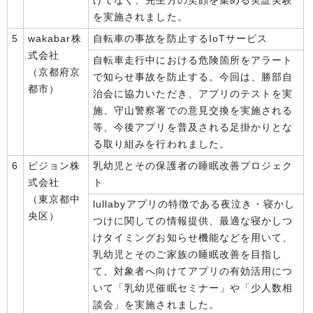
けでなく、先生方の笑顔を集める実証実験
を実施されました。
5
wakabar株
自転車の事故を防止するIoTサービス
式会社
自転車走行中における危険箇所をアラート
（京都府京
で知らせ事故を防止する。今回は、勝部自
都市）
治会に協力いただき、アプリのテストを実
施、守山警察署での意見交換を実施される
等、今後アプリを普及される足掛かりとな
る取り組みを行われました。
6
ピジョン株
乳幼児とその保護者の睡眠改善プロジェク
式会社
ト
（東京都中
lullabyアプリの特徴である夜泣き・寝かし
央区）
つけに関しての情報提供、最適な寝かしつ
けタイミングお知らせ機能などを用いて、
乳幼児とそのご家族の睡眠改善を目指し
て、対象者へ向けてアプリの有効活用につ
いて「乳幼児催眠セミナー」や「少人数相
談会」を実施されました。