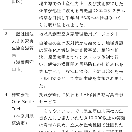
田区）
場主導での生産性向上、及び技術習得した
企業が他社に教える自走型DXエコシステム
構築を目指し半年間で3者への仕組みつく
りに取り組まれました。
3
一般社団法
地域共創型空き家管理活用プロジェクト
人古民家再
自治会の空き家対策から始める、地域課題
生協会滋賀
の顕在化と解決伴走支援事業。相談〜解
南
決、原因究明までワンストップ体制で行
（滋賀県守
い、解決の横展開と再発防止の仕組み化を
山市）
実現すべく、杉江自治会、今浜自治会をモ
デル自治会として実証実験を実施されまし
た。
4
株式会社
笑顔が寄付に変わる！AI保育自動写真撮影
One Smile
サービス
Tech
「もりやまいち」では県立守山北高校の生
（神奈川県
徒さんにご協力いただき10,000以上の笑顔
横浜市）
の寄付を集め、立入ケ丘幼稚園では園児だ