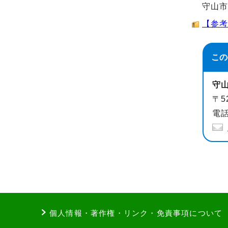
守山
【参考】
この
守
〒5
電話
個人情報・著作権・リンク・免責事項について