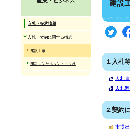
産業・ビジネス
建設
入札・契約情報
入札・契約に関する様式
建設工事
1.入札
建設コンサルタント・役務
入札書
入札辞退
2.契約
市提出