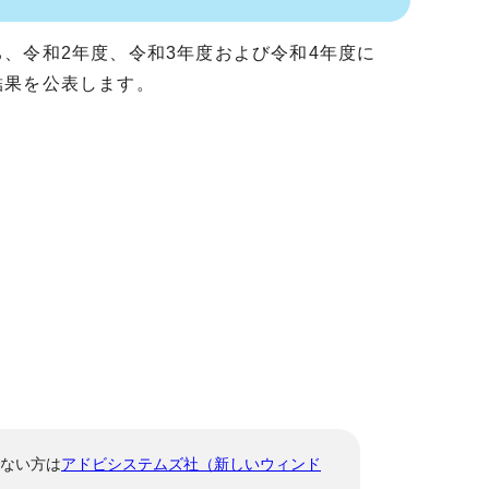
、令和2年度、令和3年度および令和4年度に
結果を公表します。
でない方は
アドビシステムズ社（新しいウィンド