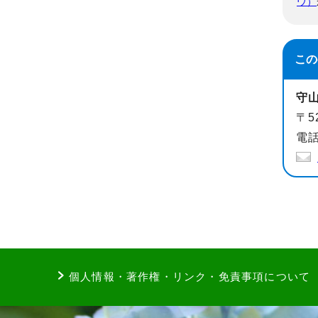
ウ）
この
守
〒5
電話
個人情報・著作権・リンク・免責事項について