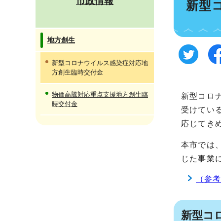
市政情報
新型
地方創生
新型コロナウイルス感染症対応地
方創生臨時交付金
物価高騰対応重点支援地方創生臨
新型コロ
時交付金
受けてい
応じてき
本市では
じた事業
（参
新型コ