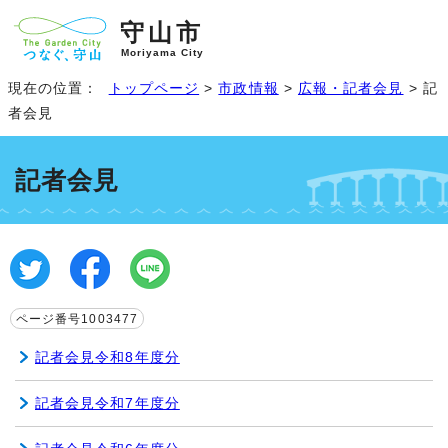
守山市
Moriyama City
現在の位置：
トップページ
>
市政情報
>
広報・記者会見
> 記
者会見
記者会見
ページ番号1003477
記者会見令和8年度分
記者会見令和7年度分