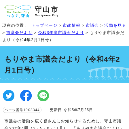
守山市
Moriyama City
現在の位置：
トップページ
>
市政情報
>
市議会
>
活動を見る
>
市議会だより
>
令和3年度市議会だより
> もりやま市議会だ
より（令和4年2月1日号）
もりやま市議会だより（令和4年2
月1日号）
更新日 令和5年7月26日
ページ番号1003344
市議会の活動を広く皆さんにお知らせするために、守山市議
会では年4回（2・5・8・11月）、「もりやま市議会だより」