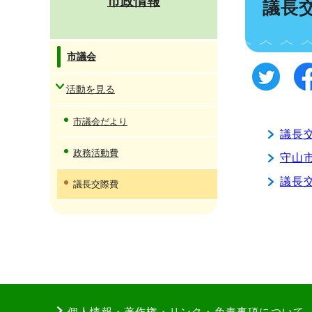
市政情報
議長
市議会
活動を見る
市議会だより
議長
政務活動費
守山
議長
議長交際費
個人情報・著作権・リンク・免責事項について