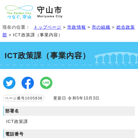
守山市
Moriyama City
現在の位置：
トップページ
>
市政情報
>
市の組織
>
総合政策
部
> ICT政策課（事業内容）
ICT政策課（事業内容）
更新日 令和5年10月3日
ページ番号1005836
部署名
ICT政策課
電話番号