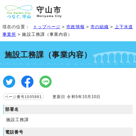
守山市
Moriyama City
現在の位置：
トップページ
>
市政情報
>
市の組織
>
上下水道
事業所
> 施設工務課（事業内容）
施設工務課（事業内容）
更新日 令和5年10月10日
ページ番号1005881
部署名
施設工務課
電話番号