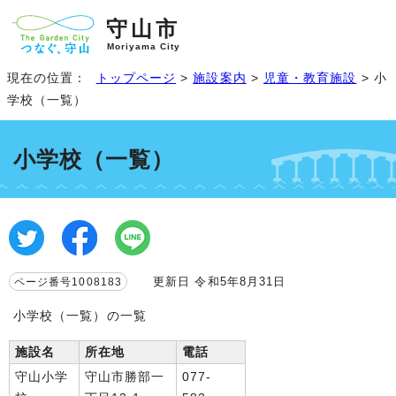
守山市
Moriyama City
現在の位置：
トップページ
>
施設案内
>
児童・教育施設
> 小
学校（一覧）
小学校（一覧）
更新日 令和5年8月31日
ページ番号1008183
小学校（一覧）の一覧
施設名
所在地
電話
守山小学
守山市勝部一
077-