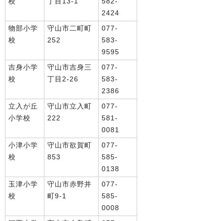
校
丁目13-1
582-
2424
物部小学
守山市二町町
077-
校
252
583-
9595
吉身小学
守山市吉身三
077-
校
丁目2-26
583-
2386
立入が丘
守山市立入町
077-
小学校
222
581-
0081
小津小学
守山市欲賀町
077-
校
853
585-
0138
玉津小学
守山市赤野井
077-
校
町9-1
585-
0008