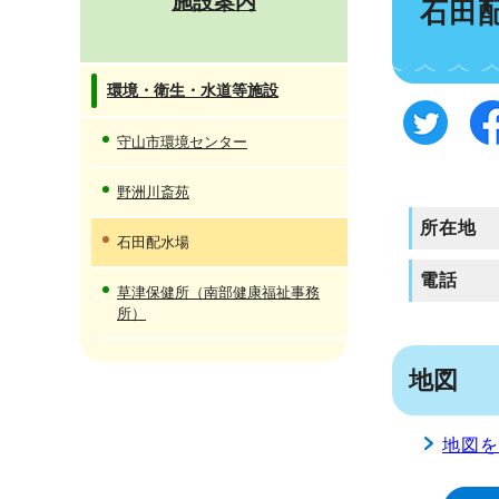
施設案内
石田
環境・衛生・水道等施設
守山市環境センター
野洲川斎苑
所在地
石田配水場
電話
草津保健所（南部健康福祉事務
所）
地図
地図