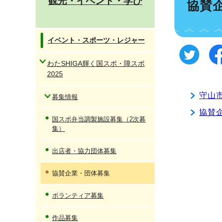
観光・イベント・学び
協賛
イベント・スポーツ・レジャー
わたSHIGA輝く国スポ・障スポ
2025
守山
募集情報
協賛
国スポ弁当調製施設募集（2次募
集）
出店者・協力団体募集
協賛企業・団体募集
ボランティア募集
作品募集