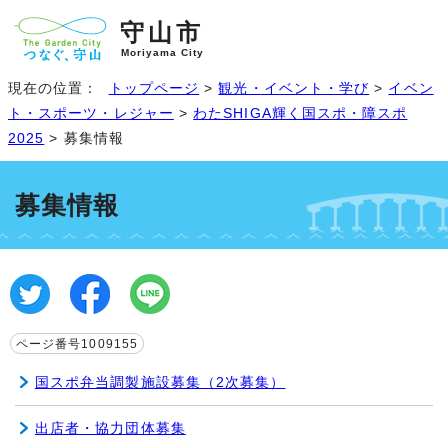
守山市
Moriyama City
現在の位置：
トップページ
>
観光・イベント・学び
>
イベン
ト・スポーツ・レジャー
>
わたSHIGA輝く国スポ・障スポ
2025
> 募集情報
募集情報
ページ番号1009155
国スポ弁当調製施設募集（2次募集）
出店者・協力団体募集