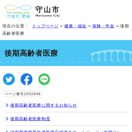
守山市
Moriyama City
現在の位置：
トップページ
>
健康・福祉
>
保険・年金
> 後期
高齢者医療
後期高齢者医療
ページ番号1002649
後期高齢者医療に関するお知らせ
後期高齢者医療制度