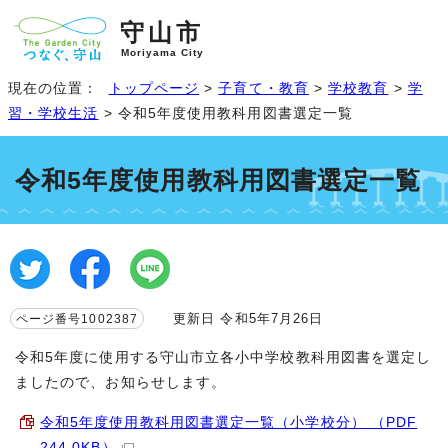
守山市
Moriyama City
現在の位置：
トップページ
>
子育て・教育
>
学校教育
>
学
習・学校生活
> 令和5年度使用教科用図書選定一覧
令和5年度使用教科用図書選定一覧
更新日 令和5年7月26日
ページ番号1002387
令和5年度に使用する守山市立各小中学校教科用図書を選定し
ましたので、お知らせします。
令和5年度使用教科用図書選定一覧（小学校分） （PDF
244.0KB）