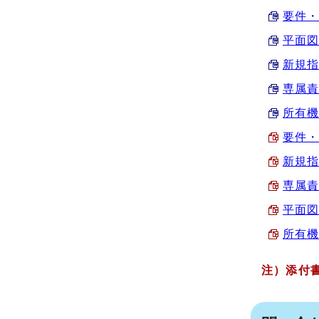
要件・
平面図
新規指
専属責
所有機
要件・
新規指
専属責
平面図
所有機
注）添付