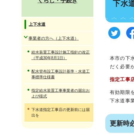
くらし・手続き
下水
上下水道
事業者の方へ（上下水道）
給水装置工事設計施工指針の改正
（平成30年8月1日）
本市の下
だく必要
配水管布設工事設計基準・水道工
事標準仕様書
指定工事
指定給水装置工事事業者の届出お
有効期限
よび様式
下水道事
下水道指定工事店の更新前には届
出を
更新時