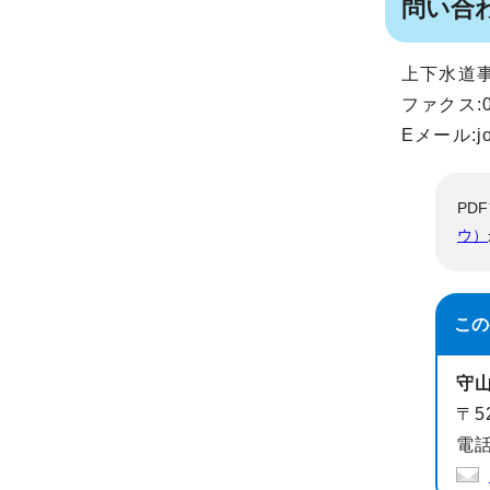
問い合
上下水道事業
ファクス:07
Eメール:
j
PD
ウ）
この
守
〒5
電話