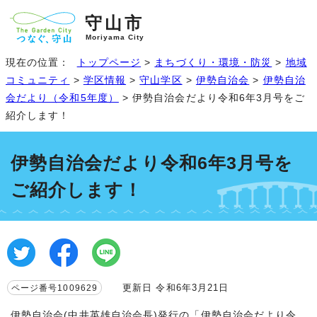
守山市
Moriyama City
現在の位置：
トップページ
>
まちづくり・環境・防災
>
地域
コミュニティ
>
学区情報
>
守山学区
>
伊勢自治会
>
伊勢自治
会だより（令和5年度）
> 伊勢自治会だより令和6年3月号をご
紹介します！
伊勢自治会だより令和6年3月号を
ご紹介します！
更新日 令和6年3月21日
ページ番号1009629
伊勢自治会(中井英雄自治会長)発行の「伊勢自治会だより令