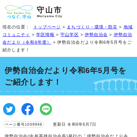
守山市
Moriyama City
現在の位置：
トップページ
>
まちづくり・環境・防災
>
地域
コミュニティ
>
学区情報
>
守山学区
>
伊勢自治会
>
伊勢自治
会だより（令和6年度）
> 伊勢自治会だより令和6年5月号をご
紹介します！
伊勢自治会だより令和6年5月号を
ご紹介します！
更新日 令和6年6月7日
ページ番号1009948
伊勢自治会(中井英雄自治会長)発行の「伊勢自治会だより令