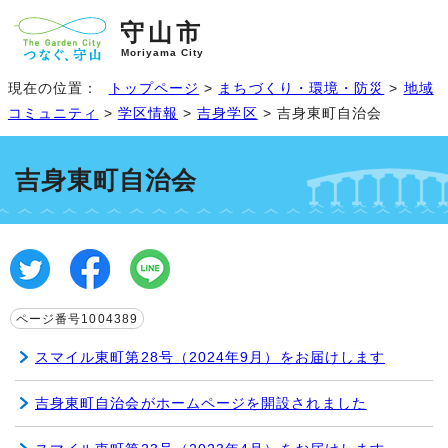
守山市
Moriyama City
現在の位置：
トップページ
>
まちづくり・環境・防災
>
地域
コミュニティ
>
学区情報
>
吉身学区
> 吉身東町自治会
吉身東町自治会
ページ番号1004389
スマイル東町第28号（2024年9月）をお届けします
吉身東町自治会がホームページを開設されました