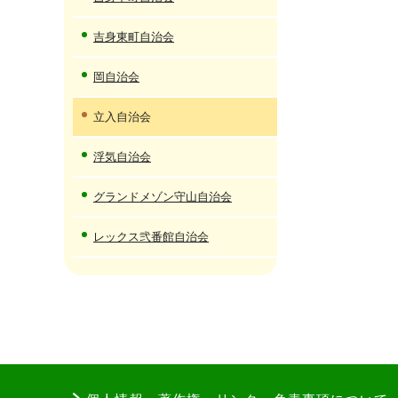
吉身東町自治会
岡自治会
立入自治会
浮気自治会
グランドメゾン守山自治会
レックス弐番館自治会