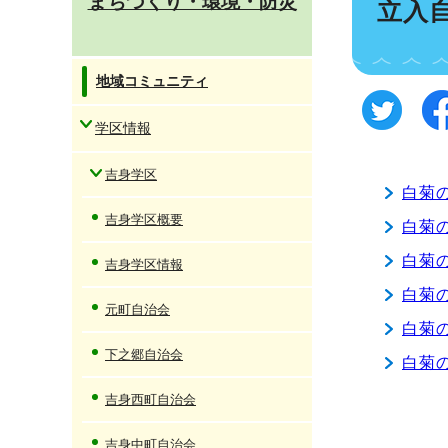
まちづくり・環境・防災
立入
地域コミュニティ
学区情報
吉身学区
白菊
吉身学区概要
白菊
白菊
吉身学区情報
白菊
元町自治会
白菊
下之郷自治会
白菊
吉身西町自治会
吉身中町自治会