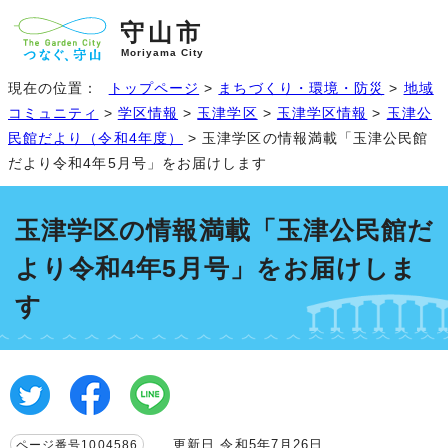
守山市
Moriyama City
現在の位置：
トップページ
>
まちづくり・環境・防災
>
地域
コミュニティ
>
学区情報
>
玉津学区
>
玉津学区情報
>
玉津公
民館だより（令和4年度）
> 玉津学区の情報満載「玉津公民館
だより令和4年5月号」をお届けします
玉津学区の情報満載「玉津公民館だ
より令和4年5月号」をお届けしま
す
更新日 令和5年7月26日
ページ番号1004586