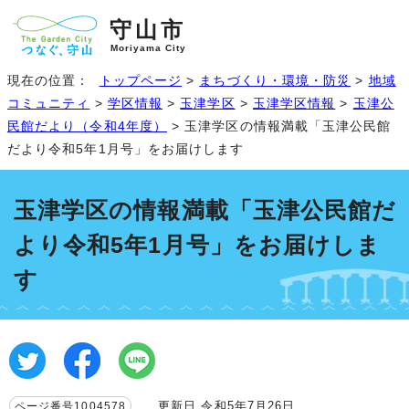
守山市
Moriyama City
現在の位置：
トップページ
>
まちづくり・環境・防災
>
地域
コミュニティ
>
学区情報
>
玉津学区
>
玉津学区情報
>
玉津公
民館だより（令和4年度）
> 玉津学区の情報満載「玉津公民館
だより令和5年1月号」をお届けします
玉津学区の情報満載「玉津公民館だ
より令和5年1月号」をお届けしま
す
更新日 令和5年7月26日
ページ番号1004578