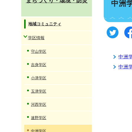
まちづくり・環境・防災
中洲
地域コミュニティ
学区情報
守山学区
中洲
吉身学区
中洲
小津学区
玉津学区
河西学区
速野学区
中洲学区