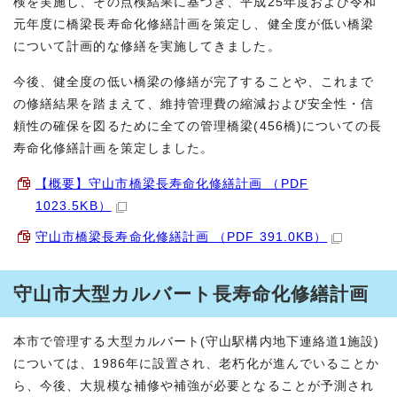
検を実施し、その点検結果に基づき、平成25年度および令和
元年度に橋梁長寿命化修繕計画を策定し、健全度が低い橋梁
について計画的な修繕を実施してきました。
今後、健全度の低い橋梁の修繕が完了することや、これまで
の修繕結果を踏まえて、維持管理費の縮減および安全性・信
頼性の確保を図るために全ての管理橋梁(456橋)についての長
寿命化修繕計画を策定しました。
【概要】守山市橋梁長寿命化修繕計画 （PDF
1023.5KB）
守山市橋梁長寿命化修繕計画 （PDF 391.0KB）
守山市大型カルバート長寿命化修繕計画
本市で管理する大型カルバート(守山駅構内地下連絡道1施設)
については、1986年に設置され、老朽化が進んでいることか
ら、今後、大規模な補修や補強が必要となることが予測され