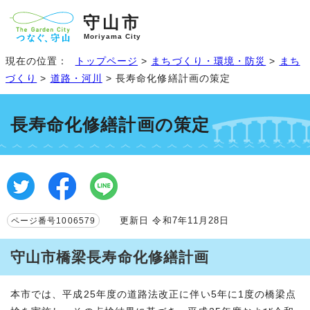
守山市
Moriyama City
現在の位置：
トップページ
>
まちづくり・環境・防災
>
まち
づくり
>
道路・河川
> 長寿命化修繕計画の策定
長寿命化修繕計画の策定
更新日 令和7年11月28日
ページ番号1006579
守山市橋梁長寿命化修繕計画
本市では、平成25年度の道路法改正に伴い5年に1度の橋梁点