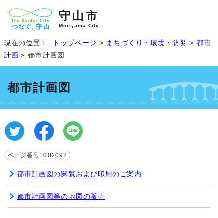
守山市
Moriyama City
現在の位置：
トップページ
>
まちづくり・環境・防災
>
都市
計画
> 都市計画図
都市計画図
ページ番号1002092
都市計画図の閲覧および印刷のご案内
都市計画図等の地図の販売