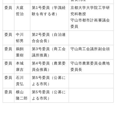
委員
大庭
第1号委員（学識経
京都大学大学院工学研
哲治
験を有する者）
究科教授
守山市都市計画審議会
委員
委員
中川
第2号委員（自治連
郁男
合会会長）
委員
鵜飼
第3号委員（商工会
守山商工会議所副会頭
重樹
議所推薦）
委員
本城
第4号委員（農業委
守山市農業委員会農地
康吉
員会推薦）
委員長
委員
石川
第5号委員（公募に
貴弘
よる市民）
委員
横山
第5号委員（公募に
隆二郎
よる市民）