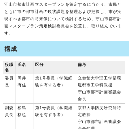
守山市都市計画マスタープランを策定するに当たり、市民と
ともに市の都市計画の現状課題を整理および把握し、市が実
現すべき都市の将来像について検討するため、守山市都市計
画マスタープラン策定検討委員会を設置し、取り組んでいま
す。
構成
役職
氏名
区分
備考
名
委員
岡井
第1号委員（学識経
立命館大学理工学部環
長
有佳
験を有する者）
境都市工学科教授
守山市都市計画審議会
会長
副委
松島
第1号委員（学識経
京都大学防災研究所特
員長
格也
験を有する者）
定教授
守山市都市計画審議会
会長代理