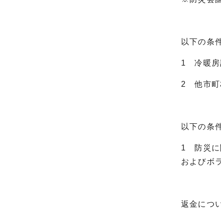
以下の条
1 冷暖
2 他市
以下の条
1 防災
およびボ
返金につ