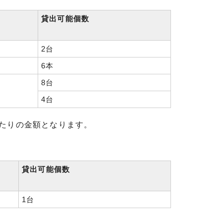
貸出可能個数
2台
6本
8台
4台
たりの金額となります。
貸出可能個数
1台