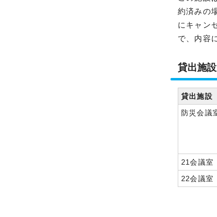
約済みの
にキャン
で、内容
貸出施設
貸出施設
防災会議
21会議室
22会議室