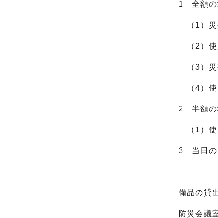
1 全額
（1）災
（2）使
（3）災
（4）使
2 半額
（1）使
3 当日
備品の貸
防災会議