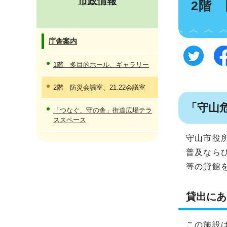
市政情報
2階 
庁舎案内
1階 多目的ホール、ギャラリー
2階 防災会議室、21.22会議室
「守山
「つなぐ、守の舎」街道広場テラ
ススペース
守山市役
普及なら
等の貸館
貸出にあ
この施設