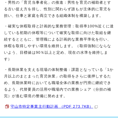
・男性の「育児当事者化」の推進：男性を育児の補助者とす
る古い捉え方を排し、性別に関わらず誰もが主体的に育児を
担い、仕事と家庭を両立できる組織体制を構築します。
・確実な休暇取得と計画的な業務管理：取得率100%近くに達
している初期の休暇等について確実な取得に向けた取組を継
続するとともに、管理職による計画的な業務平準化を行い、
休暇を取得しやすい環境を維持します。（取得強制にならな
いよう、目標値は90％以上と定め、現在の水準を維持しま
す）
・長期休業を支える現場の体制整備：課題となっている「1か
月以上のまとまった育児休業」の取得をさらに後押しするた
め、長期休業時においても職場全体の業務が円滑に継続でき
るよう、代替要員の活用や職場内での業務シェア（分担の補
完）が進む環境の整備に努めます。
守山市特定事業主行動計画 （PDF 273.7KB）